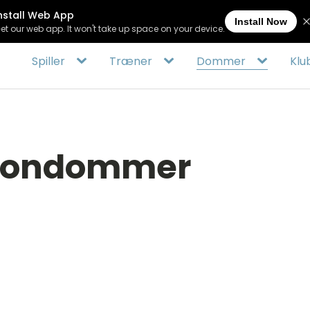
(+45) 
Spiller
Træner
Dommer
Klu
ntondommer