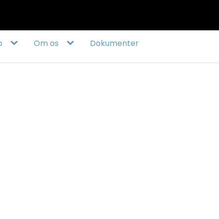
40583050
info@badmintonsoenderjylland.dk
b
Om os
Dokumenter