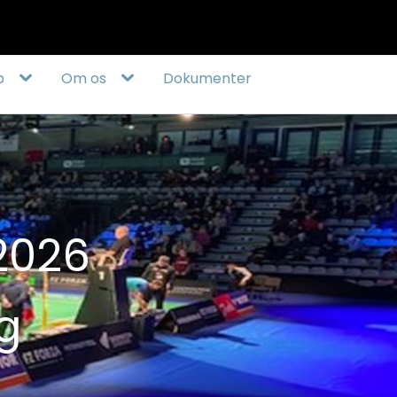
40583050
info@badmintonsoenderjylland.dk
b
Om os
Dokumenter
2026
g