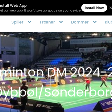
(+45) 
Spiller
Træner
Dommer
Klu
minton DM 2024-
Dybbøl/Sønderbor