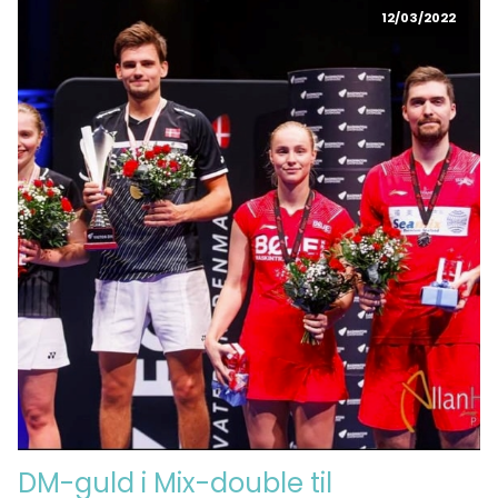
12/03/2022
DM-guld i Mix-double til