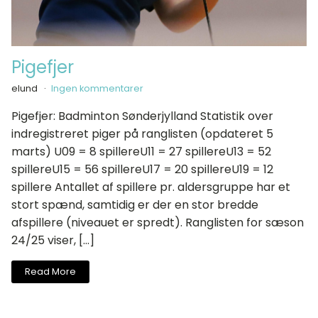
Pigefjer
elund
Ingen kommentarer
Pigefjer: Badminton Sønderjylland Statistik over
indregistreret piger på ranglisten (opdateret 5
marts) U09 = 8 spillereU11 = 27 spillereU13 = 52
spillereU15 = 56 spillereU17 = 20 spillereU19 = 12
spillere Antallet af spillere pr. aldersgruppe har et
stort spænd, samtidig er der en stor bredde
afspillere (niveauet er spredt). Ranglisten for sæson
24/25 viser, […]
Read More