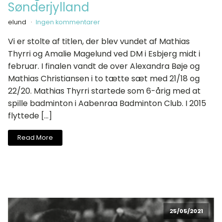
Sønderjylland
elund
Ingen kommentarer
Vi er stolte af titlen, der blev vundet af Mathias
Thyrri og Amalie Magelund ved DM i Esbjerg midt i
februar. I finalen vandt de over Alexandra Bøje og
Mathias Christiansen i to tætte sæt med 21/18 og
22/20. Mathias Thyrri startede som 6-årig med at
spille badminton i Aabenraa Badminton Club. I 2015
flyttede […]
Read More
25/05/2021